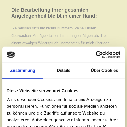
Die Bearbeitung Ihrer gesamten
Angelegenheit bleibt in einer Hand:
Sie müssen sich um nichts kümmern, keine Fristen
überwachen, Anträge stellen, Ermittlungen tätigen etc. Bei
einem etwaigen Widerspruch übernehmen für mich über das
gesamte Bundesgebiet tätige Anwälte die Durchführung des
Prozesses ohne Mehrkosten, wobei die erforderliche
Korrespondenz stets von hier geführt wird. Sobald meine
Zustimmung
Details
Über Cookies
Kooperationspartner dann einen rechtskräftigen Titel erwirkt
haben, führe ich wiederum das Vollstreckungsverfahren.
Diese Webseite verwendet Cookies
Wir verwenden Cookies, um Inhalte und Anzeigen zu
personalisieren, Funktionen für soziale Medien anbieten
zu können und die Zugriffe auf unsere Website zu
analysieren. Außerdem geben wir Informationen zu Ihrer
Verwendung unserer Website an unsere Partner für