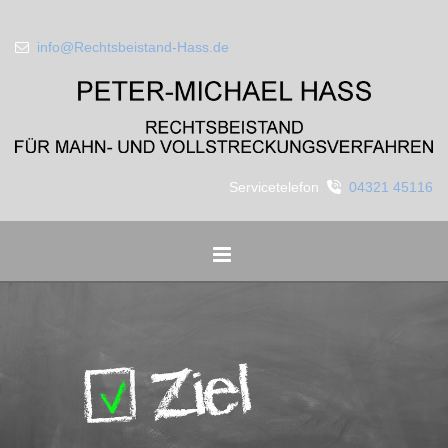
Zum Inhalt springen
info@Rechtsbeistand-Hass.de

Servicetelefon
04321 45116
